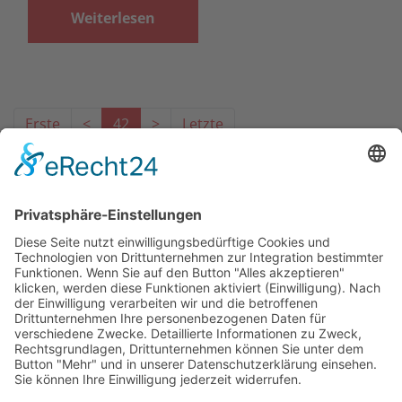
Weiterlesen
Erste
<
42
>
Letzte
Das Projekt zur Implementierung der Einheitlichen
Ansprechstellen für Arbeitgeber gemäß § 185a SGB IX in
Hessen wird gefördert aus Mitteln des LWV Hessen
Integrationsamtes. Das Projekt wird unter Einbindung
des Hessischen Ministeriums für Arbeit, Integration,
Jugend und Soziales von der Forschungsstelle des
Bildungswerks der Hessischen Wirtschaft e. V.
durchgeführt.