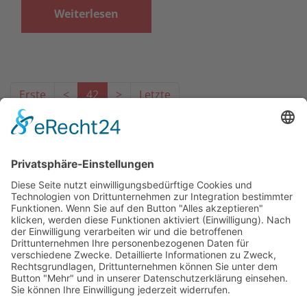
Weiterlesen
Erste
<
42
>
Letzte
Das Projekt zur Implementierung der Einheitlichen
Ansprechstellen für Arbeitgeber gemäß § 185a SGB IX in
Hessen wird gefördert aus Mitteln des LWV Hessen
Integrationsamtes. Das Projekt wird unter Einbindung
des Hessischen Ministeriums für Arbeit, Integration,
Jugend und Soziales von der Forschungsstelle des
Bildungswerks der Hessischen Wirtschaft e. V.
durchgeführt.