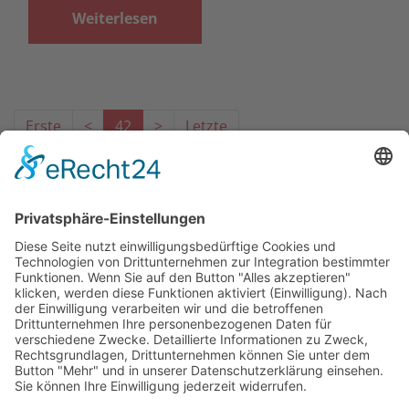
Weiterlesen
Erste
<
42
>
Letzte
Das Projekt zur Implementierung der Einheitlichen
Ansprechstellen für Arbeitgeber gemäß § 185a SGB IX in
Hessen wird gefördert aus Mitteln des LWV Hessen
Integrationsamtes. Das Projekt wird unter Einbindung
des Hessischen Ministeriums für Arbeit, Integration,
Jugend und Soziales von der Forschungsstelle des
Bildungswerks der Hessischen Wirtschaft e. V.
durchgeführt.