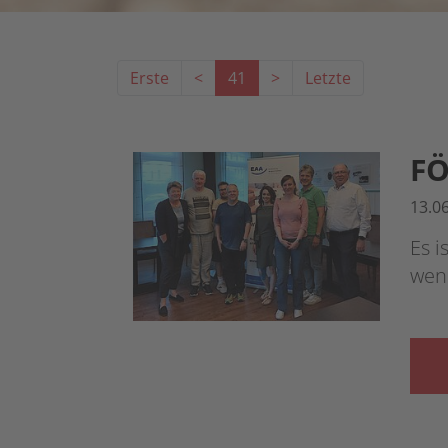
Erste
<
41
>
Letzte
F
13.0
Es i
wen