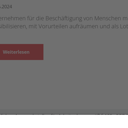
6.2024
ernehmen für die Beschäftigung von Menschen m
ibilisieren, mit Vorurteilen aufräumen und als L
Weiterlesen
lichen Ansprechstellen für Arbeitgeber gemäß § 185a SGB IX
ird unter Einbindung des Hessischen Ministeriums für Arbe
Hessischen Wirtschaft e. V. durchgeführt.