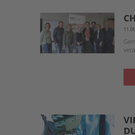
CH
11.0
Gem
vera
VI
DU