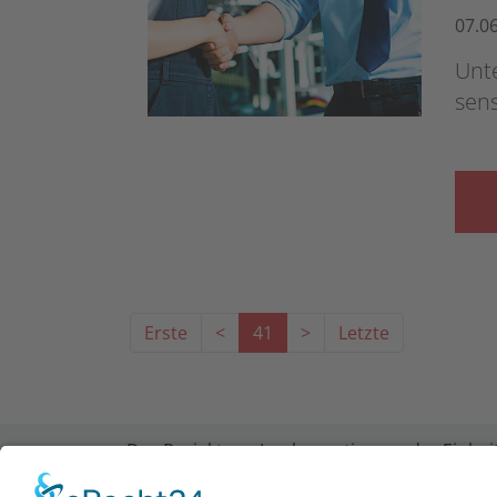
07.0
Unt
sens
Erste
<
41
>
Letzte
Das Projekt zur Implementierung der Einheit
LWV Hessen Integrationsamtes. Das Projekt w
der Forschungsstelle des Bildungswerks der 