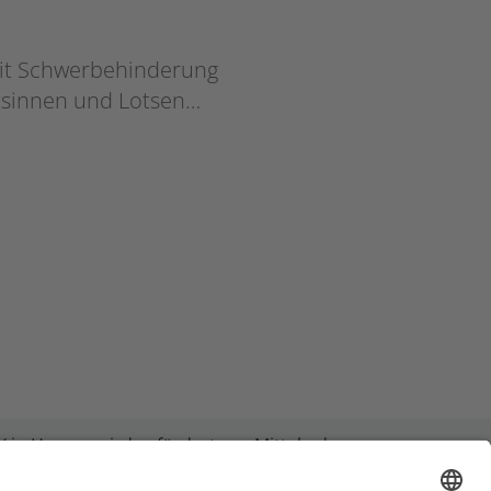
it Schwerbehinderung
otsinnen und Lotsen…
 in Hessen wird gefördert aus Mitteln des
it, Integration, Jugend und Soziales von