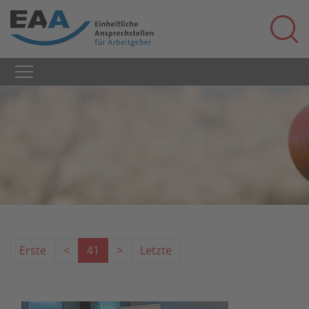
Erste
<
41
>
Letzte