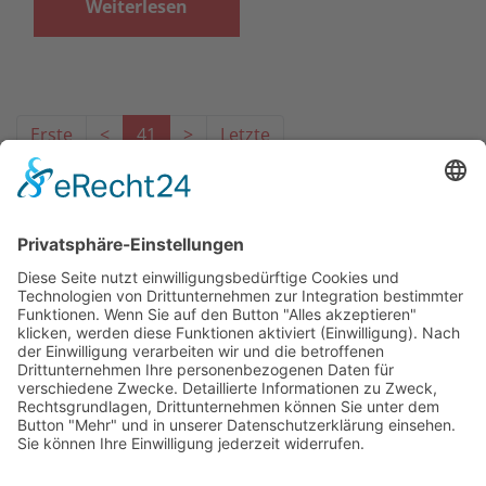
Weiterlesen
Erste
<
41
>
Letzte
Das Projekt zur Implementierung der Einheitlichen
Ansprechstellen für Arbeitgeber gemäß § 185a SGB IX in
Hessen wird gefördert aus Mitteln des LWV Hessen
Integrationsamtes. Das Projekt wird unter Einbindung
des Hessischen Ministeriums für Arbeit, Integration,
Jugend und Soziales von der Forschungsstelle des
Bildungswerks der Hessischen Wirtschaft e. V.
durchgeführt.