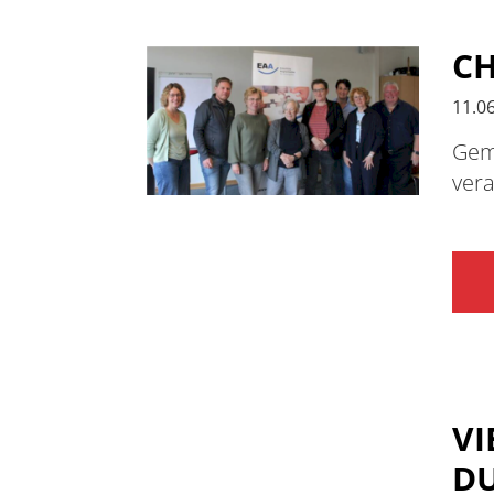
CH
11.0
Gem
vera
VI
DU