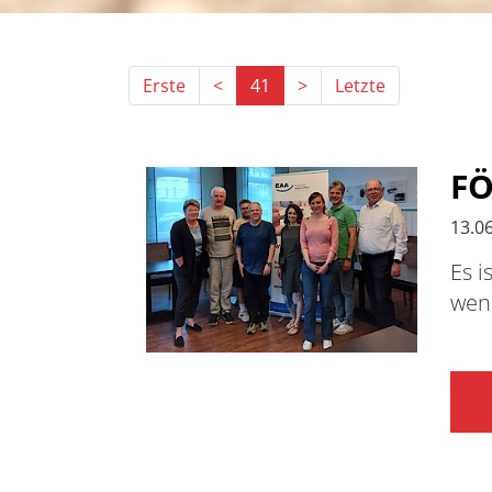
Erste
<
41
>
Letzte
F
13.0
Es i
wen