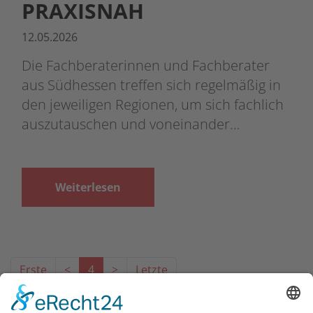
PRAXISNAH
12.05.2026
Die Fachberaterinnen und Fachberater
aus Südhessen treffen sich regelmäßig in
den jeweiligen Regionen, um sich fachlich
auszutauschen und voneinander…
Weiterlesen
Erste
<
4
>
Letzte