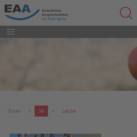
Erste
<
38
>
Letzte