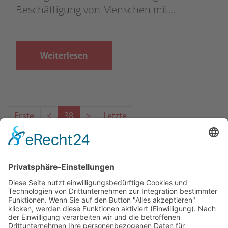
Beschäftigung von Menschen mit…
Weiterlesen
Erste
<
38
>
Letzte
Das Projekt zur Implementierung der Einheitlichen
Ansprechstellen für Arbeitgeber gemäß § 185a SGB IX in
Hessen wird gefördert aus Mitteln des LWV Hessen
Integrationsamtes. Das Projekt wird unter Einbindung
des Hessischen Ministeriums für Arbeit, Integration,
Jugend und Soziales von der Forschungsstelle des
Bildungswerks der Hessischen Wirtschaft e. V.
durchgeführt.