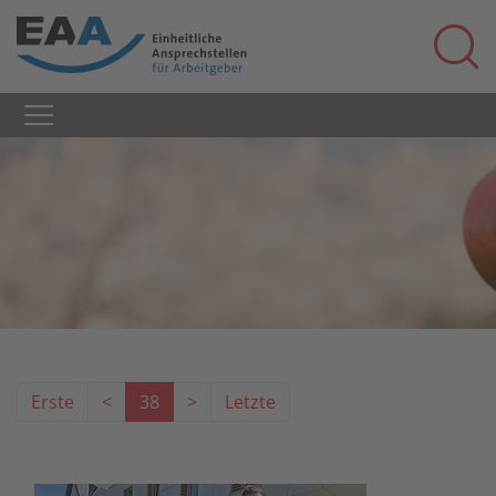
Erste
<
38
>
Letzte