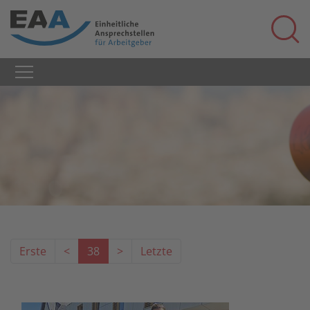
Erste
<
38
>
Letzte