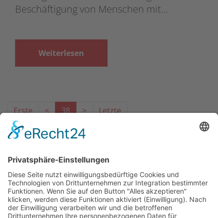
Beschäftigung von Menschen mit…
Weiterlesen
Erste
<
38
>
Letzte
Das Projekt zur Implementierung der Einheitlichen
Ansprechstellen für Arbeitgeber gemäß § 185a SGB IX in
Hessen wird gefördert aus Mitteln des LWV Hessen
Integrationsamtes. Das Projekt wird unter Einbindung
des Hessischen Ministeriums für Arbeit, Integration,
Jugend und Soziales von der Forschungsstelle des
Bildungswerks der Hessischen Wirtschaft e. V.
durchgeführt.