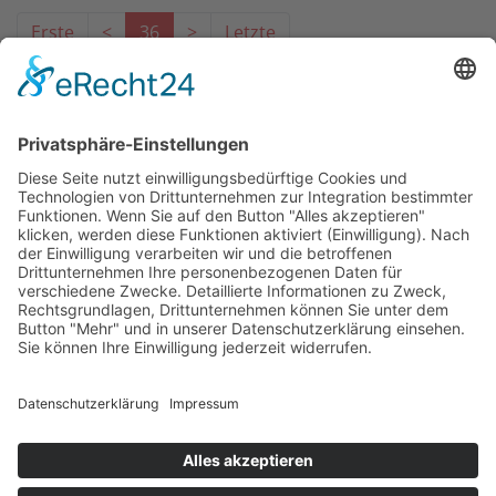
Erste
<
36
>
Letzte
Das Projekt zur Implementierung der Einheitlichen
Ansprechstellen für Arbeitgeber gemäß § 185a SGB IX in
Hessen wird gefördert aus Mitteln des LWV Hessen
Integrationsamtes. Das Projekt wird unter Einbindung
des Hessischen Ministeriums für Arbeit, Integration,
Jugend und Soziales von der Forschungsstelle des
Bildungswerks der Hessischen Wirtschaft e. V.
durchgeführt.