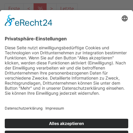
Erste
<
36
>
Letzte
Das Projekt zur Implementierung der Einheitlichen
Ansprechstellen für Arbeitgeber gemäß § 185a SGB IX in
Hessen wird gefördert aus Mitteln des LWV Hessen
Integrationsamtes. Das Projekt wird unter Einbindung
des Hessischen Ministeriums für Arbeit, Integration,
Jugend und Soziales von der Forschungsstelle des
Bildungswerks der Hessischen Wirtschaft e. V.
durchgeführt.