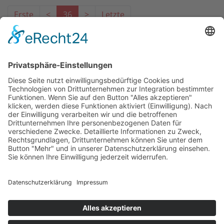
Erste
<
36
>
Letzte
Das Projekt zur Implementierung der Einheitlichen
Ansprechstellen für Arbeitgeber gemäß § 185a SGB IX in
Hessen wird gefördert aus Mitteln des LWV Hessen
Integrationsamtes. Das Projekt wird unter Einbindung
des Hessischen Ministeriums für Arbeit, Integration,
Jugend und Soziales von der Forschungsstelle des
Bildungswerks der Hessischen Wirtschaft e. V.
durchgeführt.