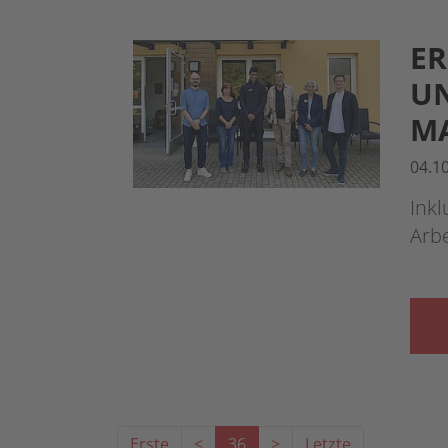
ER
UN
M
04.1
Ink
Arbe
Erste
<
36
>
Letzte