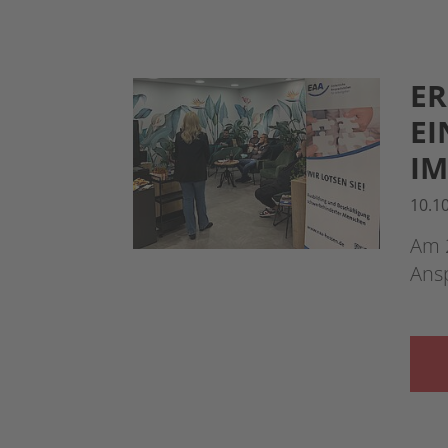
ER
EI
IM
10.1
Am 2
Ansp