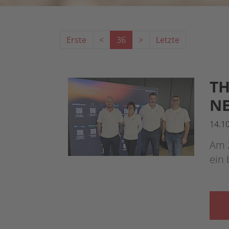
Erste
<
36
>
Letzte
TH
NE
14.1
Am 
ein