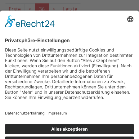
Erste
<
36
>
Letzte
Das Projekt zur Implementierung der Einheitlichen
Ansprechstellen für Arbeitgeber gemäß § 185a SGB IX in
Hessen wird gefördert aus Mitteln des LWV Hessen
Integrationsamtes. Das Projekt wird unter Einbindung
des Hessischen Ministeriums für Arbeit, Integration,
Jugend und Soziales von der Forschungsstelle des
Bildungswerks der Hessischen Wirtschaft e. V.
durchgeführt.