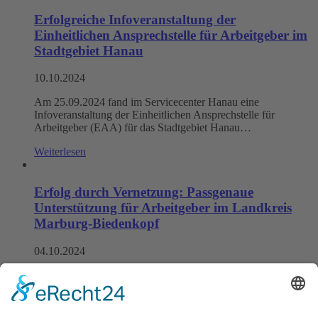
Erfolgreiche Infoveranstaltung der
Einheitlichen Ansprechstelle für Arbeitgeber im
Stadtgebiet Hanau
10.10.2024
Am 25.09.2024 fand im Servicecenter Hanau eine
Infoveranstaltung der Einheitlichen Ansprechstelle für
Arbeitgeber (EAA) für das Stadtgebiet Hanau…
Weiterlesen
Erfolg durch Vernetzung: Passgenaue
Unterstützung für Arbeitgeber im Landkreis
Marburg-Biedenkopf
04.10.2024
Inklusion und die Beschäftigung von Menschen mit
Behinderung am ersten Arbeitsmarkt sind wichtige Themen,
bei denen viele Arbeitgeber Unterstützung…