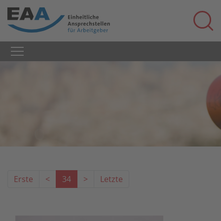
Erste
<
34
>
Letzte