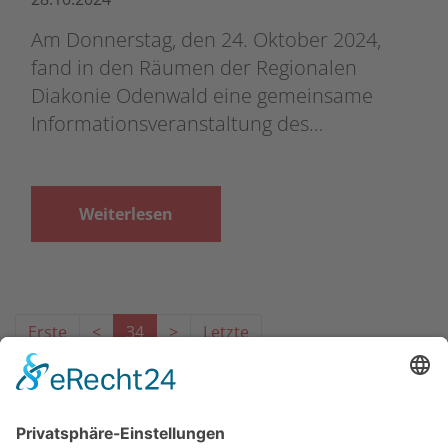
Am Donnerstag, den 24. Oktober 2024,
fand in den Räumen der Regionalen
Diakonie Odenwald eine gemeinsame
Informationsveranstaltung des…
Weiterlesen
Erste
<
34
>
Letzte
Das Projekt zur Implementierung der Einheitlichen