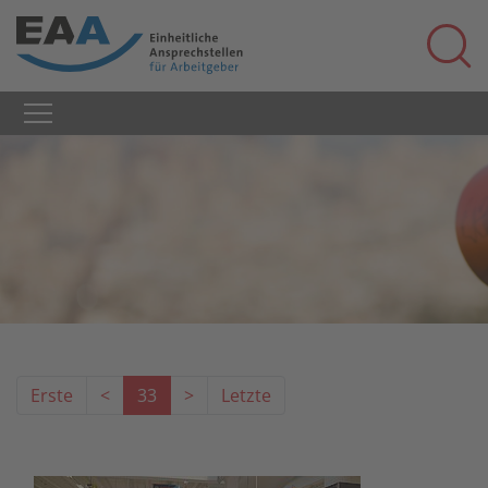
Erste
<
33
>
Letzte