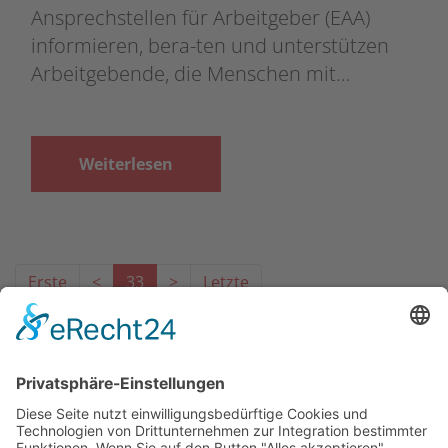
Ansprechstellen für Arbeitgeber (EAA)
informieren, bera-ten und unterstützen
Arbeitgebende, die Menschen mit…
Weiterlesen
Erste
<
33
>
Letzte
Das Projekt zur Implementierung der Einheitlichen
Ansprechstellen für Arbeitgeber gemäß § 185a SGB IX in
Hessen wird gefördert aus Mitteln des LWV Hessen
Integrationsamtes. Das Projekt wird unter Einbindung