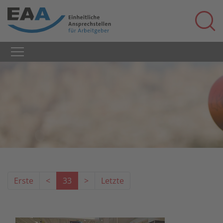
Erste
<
33
>
Letzte