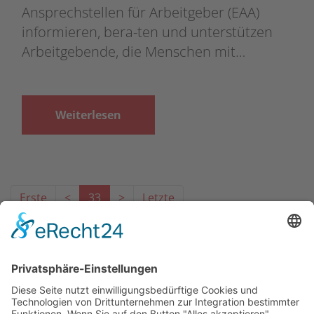
Ansprechstellen für Arbeitgeber (EAA)
informieren, bera-ten und unterstützen
Arbeitgebende, die Menschen mit…
Weiterlesen
Erste
<
33
>
Letzte
Das Projekt zur Implementierung der Einheitlichen
Ansprechstellen für Arbeitgeber gemäß § 185a SGB IX in
Hessen wird gefördert aus Mitteln des LWV Hessen
Integrationsamtes. Das Projekt wird unter Einbindung