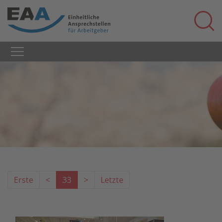
Erste
<
33
>
Letzte