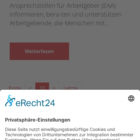
Ansprechstellen für Arbeitgeber (EAA)
informieren, bera-ten und unterstützen
Arbeitgebende, die Menschen mit…
Weiterlesen
Erste
<
33
>
Letzte
Das Projekt zur Implementierung der Einheitlichen
Ansprechstellen für Arbeitgeber gemäß § 185a SGB IX in
Hessen wird gefördert aus Mitteln des LWV Hessen
Integrationsamtes. Das Projekt wird unter Einbindung