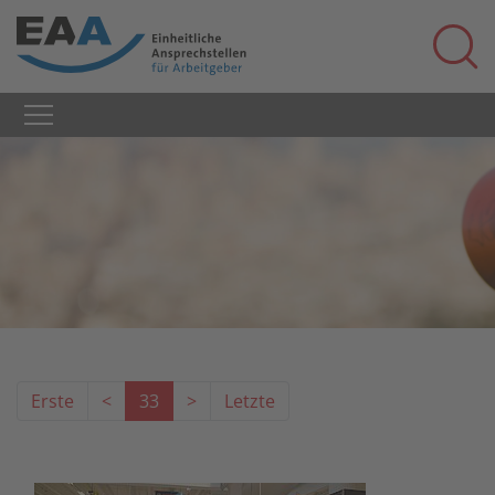
Erste
<
33
>
Letzte