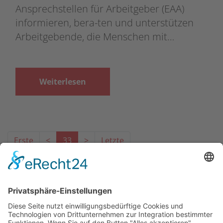
Ansprechstellen für Arbeitgeber (EAA)
informieren, bera-ten und unterstützen
Arbeitgebende, die Menschen mit…
Weiterlesen
Erste
<
33
>
Letzte
Das Projekt zur Implementierung der Einheitlichen
Ansprechstellen für Arbeitgeber gemäß § 185a SGB IX in
Hessen wird gefördert aus Mitteln des LWV Hessen
Integrationsamtes. Das Projekt wird unter Einbindung