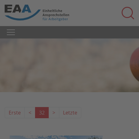
Erste
<
32
>
Letzte