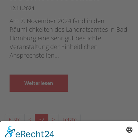
12.11.2024
Am 7. November 2024 fand in den
Räumlichkeiten des Landratsamtes in Bad
Homburg eine sehr gut besuchte
Veranstaltung der Einheitlichen
Ansprechstellen…
Weiterlesen
Erste
<
32
>
Letzte