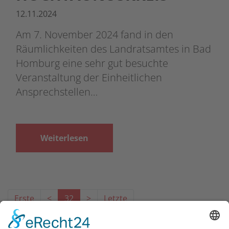
12.11.2024
Am 7. November 2024 fand in den
Räumlichkeiten des Landratsamtes in Bad
Homburg eine sehr gut besuchte
Veranstaltung der Einheitlichen
Ansprechstellen…
Weiterlesen
Erste
<
32
>
Letzte