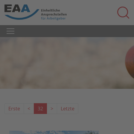
Erste
<
32
>
Letzte