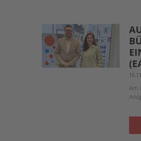
AU
BÜ
EI
(E
15.1
Am F
Ansp