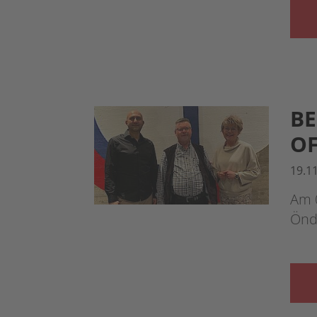
BE
O
19.1
Am 
Önde