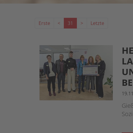
Erste
<
31
>
Letzte
HE
LA
UN
B
19.1
Gieß
Sozi