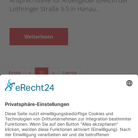
Ansprechstelle für Arbeitgeber (EAA) in der
Lothringer Straße 3-5 in Hanau…
Weiterlesen
Erste
<
31
>
Letzte
Das Projekt zur Implementierung der Einheitlichen
Ansprechstellen für Arbeitgeber gemäß § 185a SGB IX in
Hessen wird gefördert aus Mitteln des LWV Hessen
Integrationsamtes. Das Projekt wird unter Einbindung
des Hessischen Ministeriums für Arbeit, Integration,
Jugend und Soziales von der Forschungsstelle des
Bildungswerks der Hessischen Wirtschaft e. V.