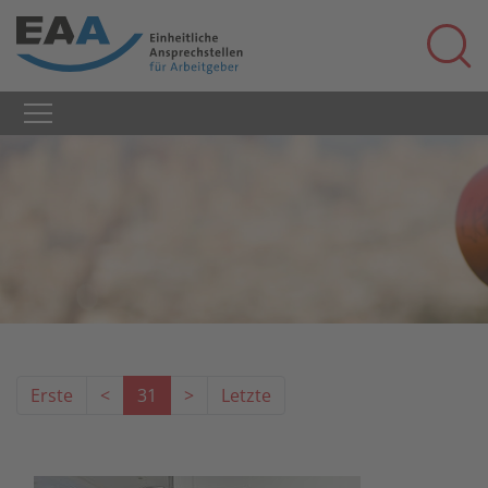
Erste
<
31
>
Letzte