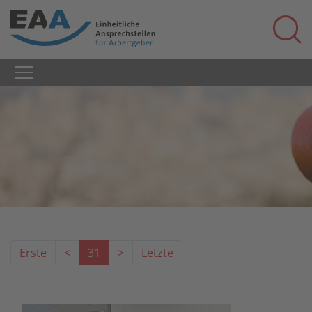
Erste
<
31
>
Letzte