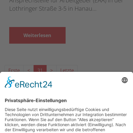
Ansprechstelle für Arbeitgeber (EAA) in der
Lothringer Straße 3-5 in Hanau…
Weiterlesen
Erste
<
31
>
Letzte
Das Projekt zur Implementierung der Einheitlichen
Ansprechstellen für Arbeitgeber gemäß § 185a SGB IX in
Hessen wird gefördert aus Mitteln des LWV Hessen
Integrationsamtes. Das Projekt wird unter Einbindung
des Hessischen Ministeriums für Arbeit, Integration,
Jugend und Soziales von der Forschungsstelle des
Bildungswerks der Hessischen Wirtschaft e. V.