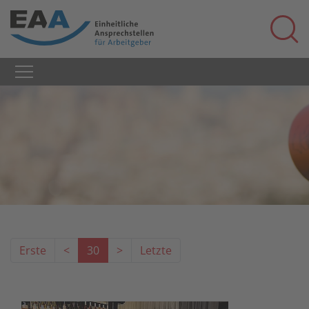
Erste
<
30
>
Letzte