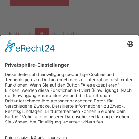
Erste
<
30
>
Letzte
Das Projekt zur Implementierung der Einheitlichen
Ansprechstellen für Arbeitgeber gemäß § 185a SGB IX in
Hessen wird gefördert aus Mitteln des LWV Hessen
Integrationsamtes. Das Projekt wird unter Einbindung
des Hessischen Ministeriums für Arbeit, Integration,
Jugend und Soziales von der Forschungsstelle des
Bildungswerks der Hessischen Wirtschaft e. V.
durchgeführt.