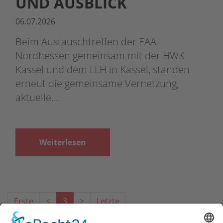
UND AUSBLICK
06.07.2026
Beim Austauschtreffen der EAA
Nordhessen gemeinsam mit der HWK
Kassel und dem LLH in Kassel, standen
erneut die gemeinsame Vernetzung,
aktuelle…
Weiterlesen
Erste
<
3
>
Letzte