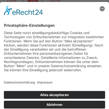
Erste
<
29
>
Letzte
Das Projekt zur Implementierung der Einheitlichen
Ansprechstellen für Arbeitgeber gemäß § 185a SGB IX in
Hessen wird gefördert aus Mitteln des LWV Hessen
Integrationsamtes. Das Projekt wird unter Einbindung
des Hessischen Ministeriums für Arbeit, Integration,
Jugend und Soziales von der Forschungsstelle des
Bildungswerks der Hessischen Wirtschaft e. V.
durchgeführt.