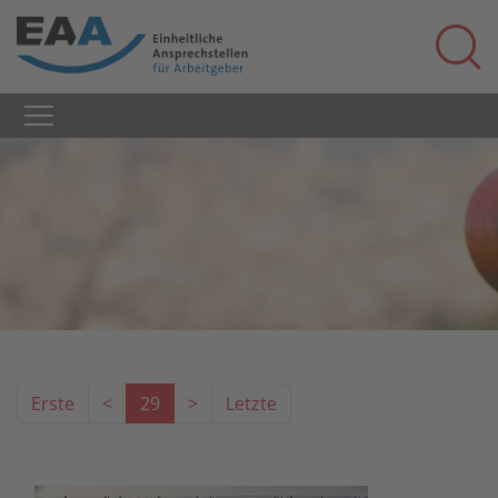
Erste
<
29
>
Letzte