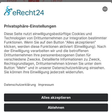
Erste
<
29
>
Letzte
Das Projekt zur Implementierung der Einheitlichen
Ansprechstellen für Arbeitgeber gemäß § 185a SGB IX in
Hessen wird gefördert aus Mitteln des LWV Hessen
Integrationsamtes. Das Projekt wird unter Einbindung
des Hessischen Ministeriums für Arbeit, Integration,
Jugend und Soziales von der Forschungsstelle des
Bildungswerks der Hessischen Wirtschaft e. V.
durchgeführt.