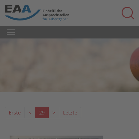
Erste
<
29
>
Letzte