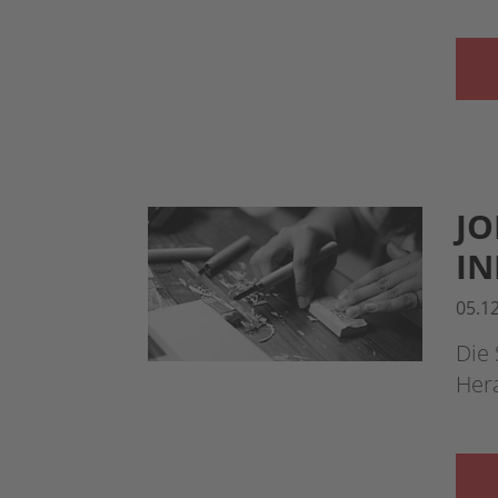
JO
IN
05.1
Die
Her