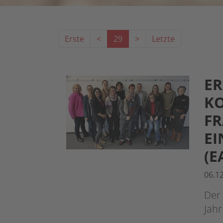
Erste
<
29
>
Letzte
ER
K
FR
EI
(E
06.1
Der 
Jah