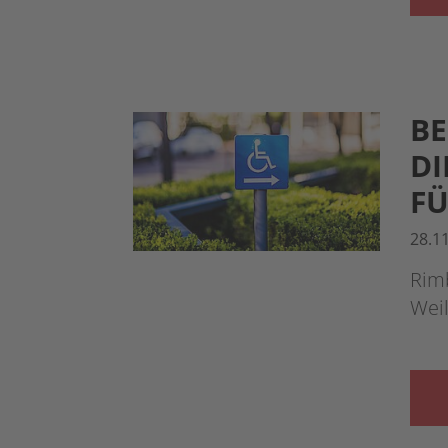
BE
DI
FÜ
28.1
Rim
Wei