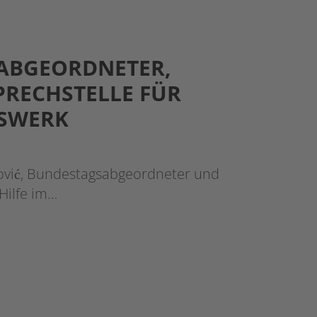
SABGEORDNETER,
PRECHSTELLE FÜR
GSWERK
ović, Bundestagsabgeordneter und
Hilfe im…