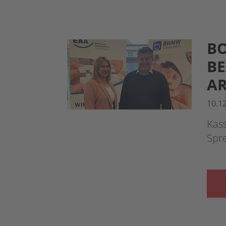
BO
BE
AR
10.1
Kas
Spr