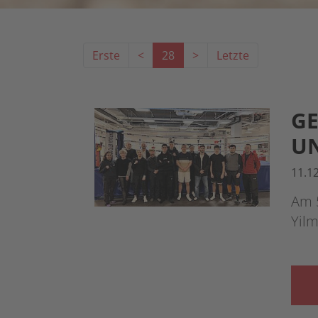
Erste
<
28
>
Letzte
GE
UN
11.1
Am 
Yilm