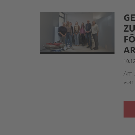
GE
ZU
F
AR
10.1
Am 
von