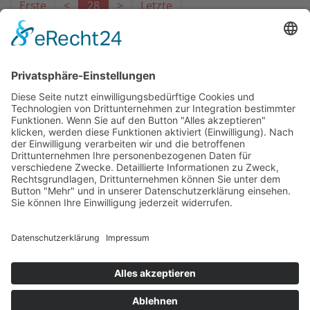
Erste
<
28
>
Letzte
Das Projekt zur Implementierung der Einheitlichen
Ansprechstellen für Arbeitgeber gemäß § 185a SGB IX in
Hessen wird gefördert aus Mitteln des LWV Hessen
Integrationsamtes. Das Projekt wird unter Einbindung
des Hessischen Ministeriums für Arbeit, Integration,
Jugend und Soziales von der Forschungsstelle des
Bildungswerks der Hessischen Wirtschaft e. V.
durchgeführt.