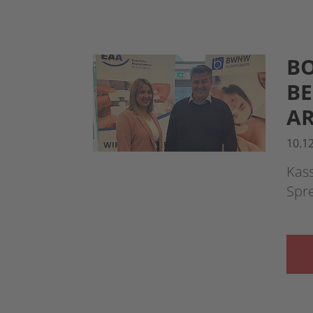
BO
BE
AR
10.1
Kas
Spr