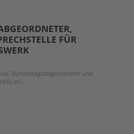
SABGEORDNETER,
PRECHSTELLE FÜR
GSWERK
ović, Bundestagsabgeordneter und
Hilfe im…