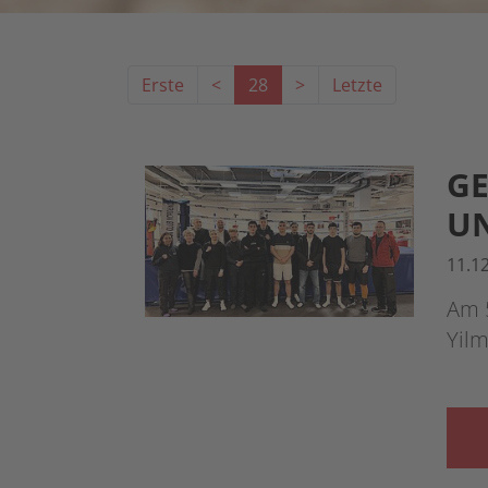
Erste
<
28
>
Letzte
GE
UN
11.1
Am 
Yilm