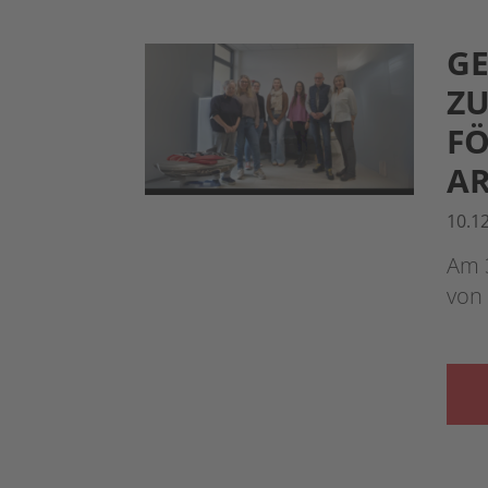
GE
ZU
F
AR
10.1
Am 
von