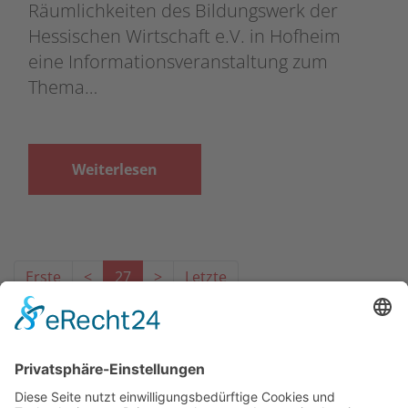
Räumlichkeiten des Bildungswerk der
Hessischen Wirtschaft e.V. in Hofheim
eine Informationsveranstaltung zum
Thema…
Weiterlesen
Erste
<
27
>
Letzte
Das Projekt zur Implementierung der Einheitlichen
Ansprechstellen für Arbeitgeber gemäß § 185a SGB IX in
Hessen wird gefördert aus Mitteln des LWV Hessen