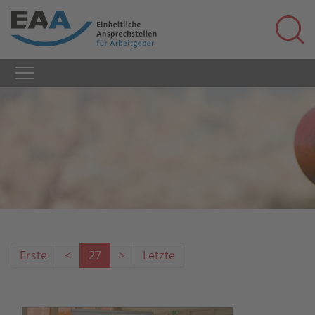
Erste
<
27
>
Letzte