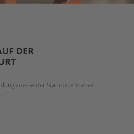
AUF DER
URT
ldungsmesse der Standortinitiative
n…