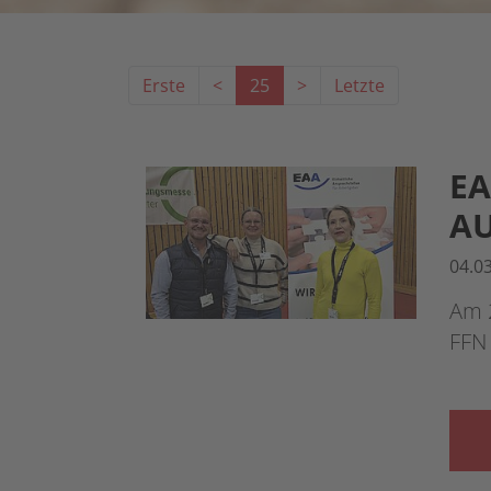
Erste
<
25
>
Letzte
EA
AU
04.0
Am 2
FFN 