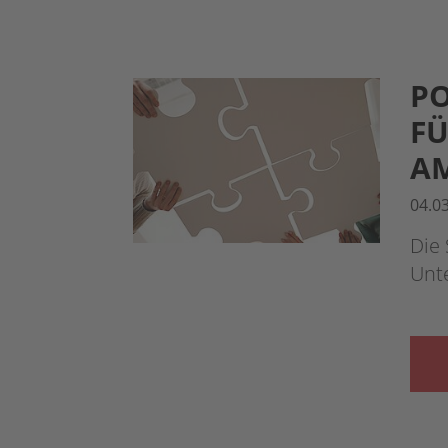
PO
FÜ
AM
04.0
Die 
Unt