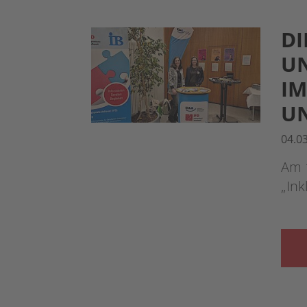
DI
UN
IM
U
04.0
Am 1
„Ink