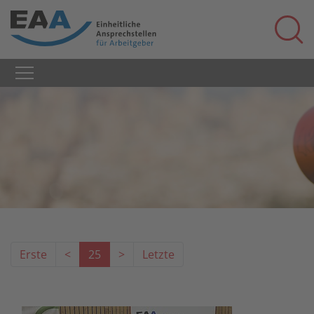
Erste
<
25
>
Letzte