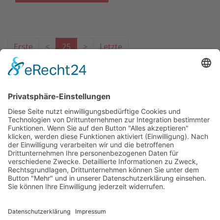
Erste
<
25
>
Letzte
Das Projekt zur Implementierung der Einheitlichen
Ansprechstellen für Arbeitgeber gemäß § 185a SGB IX in
Hessen wird gefördert aus Mitteln des LWV Hessen
Integrationsamtes. Das Projekt wird unter Einbindung
des Hessischen Ministeriums für Arbeit, Integration,
Jugend und Soziales von der Forschungsstelle des
Bildungswerks der Hessischen Wirtschaft e. V.
durchgeführt.