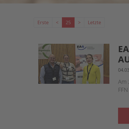
Erste
<
25
>
Letzte
EA
AU
04.0
Am 2
FFN 