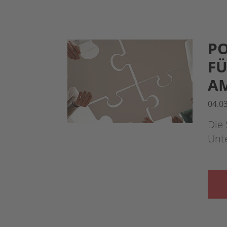
PO
FÜ
AM
04.0
Die 
Unt