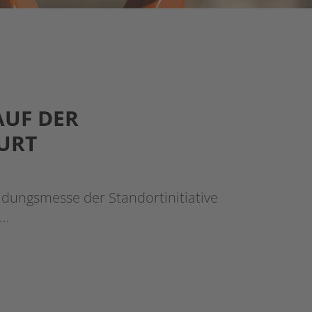
AUF DER
URT
ldungsmesse der Standortinitiative
n…