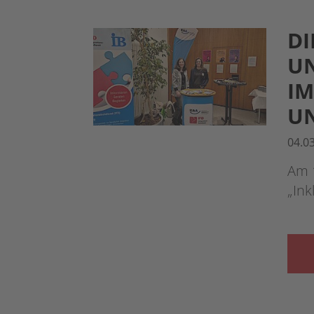
DI
UN
IM
U
04.0
Am 1
„Ink