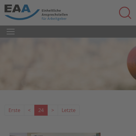
Erste
<
24
>
Letzte