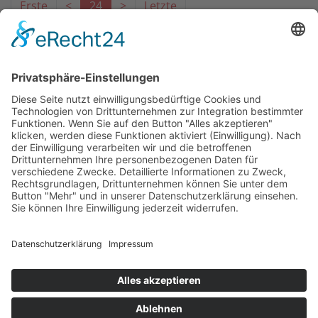
Erste
<
24
>
Letzte
Das Projekt zur Implementierung der Einheitlichen
Ansprechstellen für Arbeitgeber gemäß § 185a SGB IX in
Hessen wird gefördert aus Mitteln des LWV Hessen
Integrationsamtes. Das Projekt wird unter Einbindung
des Hessischen Ministeriums für Arbeit, Integration,
Jugend und Soziales von der Forschungsstelle des
Bildungswerks der Hessischen Wirtschaft e. V.
durchgeführt.