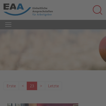
Erste
<
23
>
Letzte