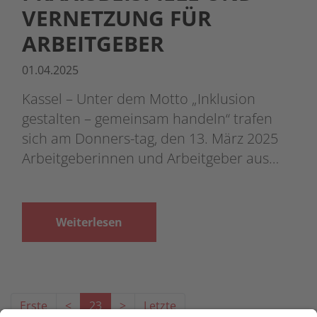
VERNETZUNG FÜR
ARBEITGEBER
01.04.2025
Kassel – Unter dem Motto „Inklusion
gestalten – gemeinsam handeln“ trafen
sich am Donners-tag, den 13. März 2025
Arbeitgeberinnen und Arbeitgeber aus…
Weiterlesen
Erste
<
23
>
Letzte