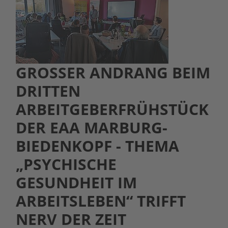
GROSSER ANDRANG BEIM D
RITTEN A
RBEITGEBERFRÜHSTÜCK D
ER EAA MARBURG-B
IEDENKOPF - THEMA „
PSYCHISCHE G
ESUNDHEIT IM A
RBEITSLEBEN“ TRIFFT N
ERV DER ZEIT