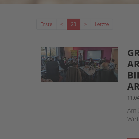
Erste
<
23
>
Letzte
GR
RB
IE
RB
11.0
Am 3
Wirt