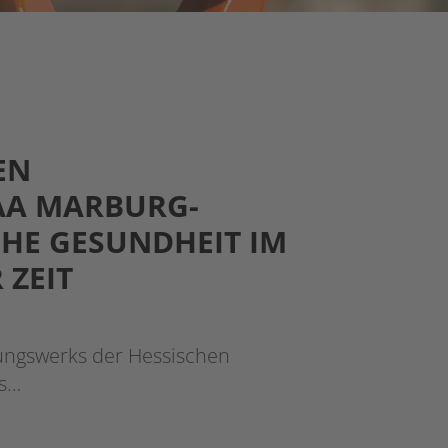
 A
A MARBURG-B
E GESUNDHEIT IM A
 ZEIT
dungswerks der Hessischen
as…