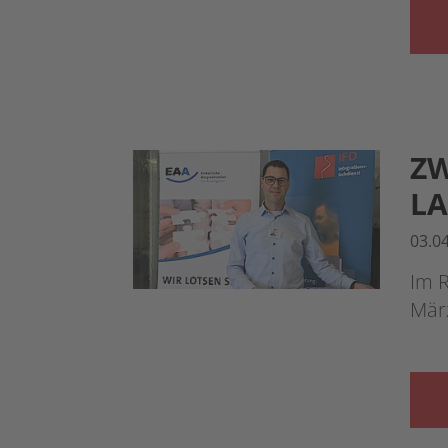
ZW
L
03.0
Im 
März