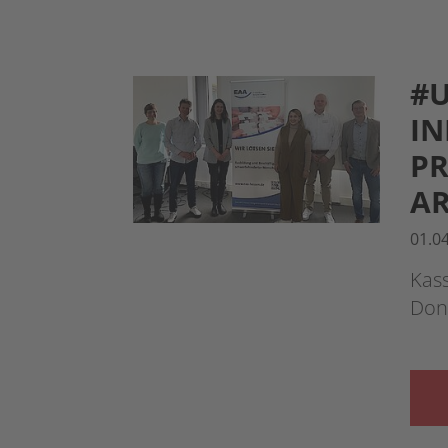
#U
IN
PR
AR
01.0
Kass
Don