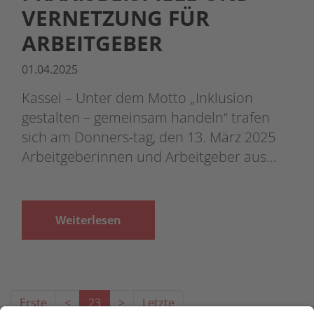
VERNETZUNG FÜR
ARBEITGEBER
01.04.2025
Kassel – Unter dem Motto „Inklusion
gestalten – gemeinsam handeln“ trafen
sich am Donners-tag, den 13. März 2025
Arbeitgeberinnen und Arbeitgeber aus…
Weiterlesen
Erste
<
23
>
Letzte