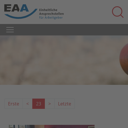
Erste
<
23
>
Letzte