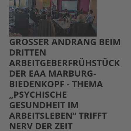
GROSSER ANDRANG BEIM D
RITTEN A
RBEITGEBERFRÜHSTÜCK D
ER EAA MARBURG-B
IEDENKOPF - THEMA „
PSYCHISCHE G
ESUNDHEIT IM A
RBEITSLEBEN“ TRIFFT N
ERV DER ZEIT