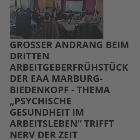
GROSSER ANDRANG BEIM D
RITTEN A
RBEITGEBERFRÜHSTÜCK D
ER EAA MARBURG-B
IEDENKOPF - THEMA „
PSYCHISCHE G
ESUNDHEIT IM A
RBEITSLEBEN“ TRIFFT N
ERV DER ZEIT