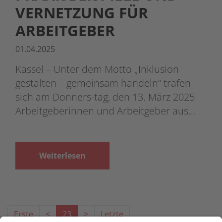
VERNETZUNG FÜR
ARBEITGEBER
01.04.2025
Kassel – Unter dem Motto „Inklusion
gestalten – gemeinsam handeln“ trafen
sich am Donners-tag, den 13. März 2025
Arbeitgeberinnen und Arbeitgeber aus…
Weiterlesen
Erste
<
23
>
Letzte