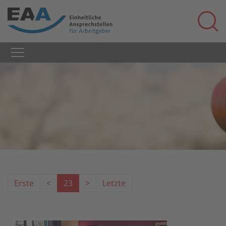
Erste
<
23
>
Letzte