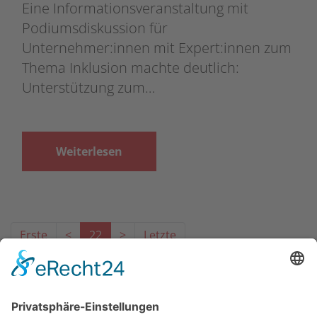
Eine Informationsveranstaltung mit
Podiumsdiskussion für
Unternehmer:innen mit Expert:innen zum
Thema Inklusion machte deutlich:
Unterstützung zum…
Weiterlesen
Erste
<
22
>
Letzte
Das Projekt zur Implementierung der Einheitlichen