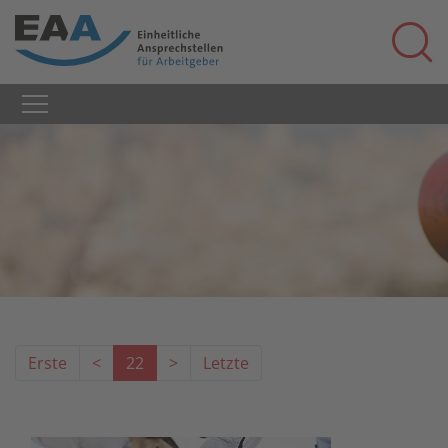
Erste
<
22
>
Letzte