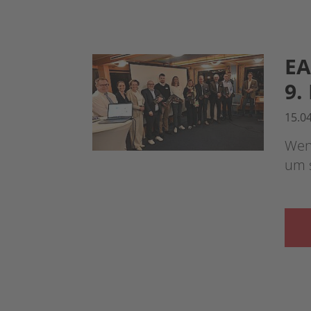
EA
9
15.0
Wen
um 