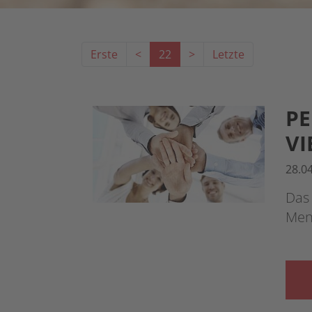
Erste
<
22
>
Letzte
PE
VI
28.0
Das 
Men