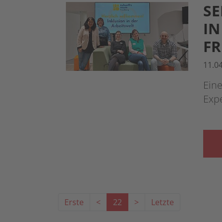
SE
IN
FR
11.0
Ein
Exp
Erste
<
22
>
Letzte