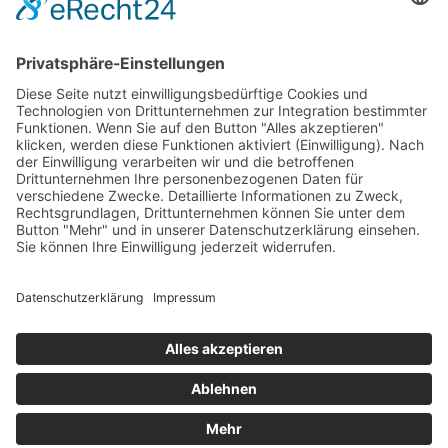
in den Beruf setzte der Fachtag, der am 24. April 2025 an der
Berta Jourdan Schule in…
Weiterlesen
Erste
<
21
>
Letzte
Das Projekt zur Implementierung der Einheitlichen Ansprechstellen
für Arbeitgeber gemäß § 185a SGB IX in Hessen wird gefördert aus
Mitteln des LWV Hessen Integrationsamtes. Das Projekt wird unter
Einbindung des Hessischen Ministeriums für Arbeit, Integration,
Jugend und Soziales von der Forschungsstelle des Bildungswerks
der Hessischen Wirtschaft e. V. durchgeführt.
Datenschutz
Impressum