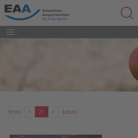
Erste
<
21
>
Letzte