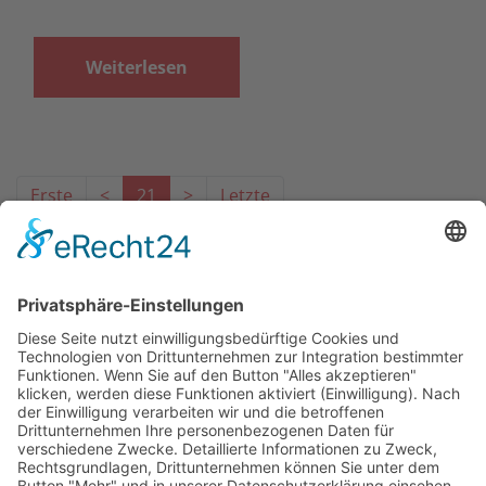
Weiterlesen
Erste
<
21
>
Letzte
Das Projekt zur Implementierung der Einheitlichen
Ansprechstellen für Arbeitgeber gemäß § 185a SGB IX in
Hessen wird gefördert aus Mitteln des LWV Hessen
Integrationsamtes. Das Projekt wird unter Einbindung
des Hessischen Ministeriums für Arbeit, Integration,
Jugend und Soziales von der Forschungsstelle des
Bildungswerks der Hessischen Wirtschaft e. V.
durchgeführt.