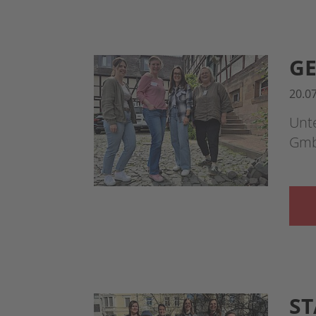
GE
20.0
Unt
Gmb
ST