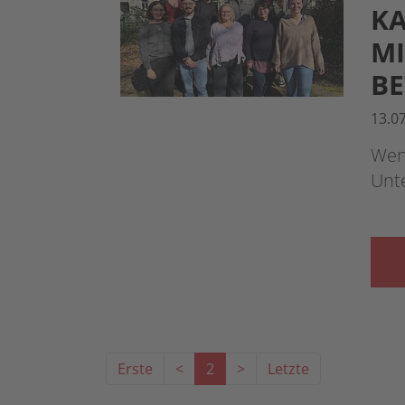
KA
MI
BE
13.0
Wen
Unt
Erste
<
2
>
Letzte