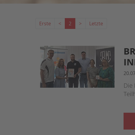
Erste
<
2
>
Letzte
BR
IN
20.0
Die 
Tei