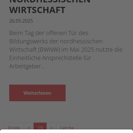
WIRTSCHAFT
26.05.2025
Beim Tag der offenen Tür des
Bildungswerks der nordhessischen
Wirtschaft (BWNW) im Mai 2025 nutzte die
Einheitliche Ansprechstelle für
Arbeitgeber…
Weiterlesen
Erste
<
19
>
Letzte