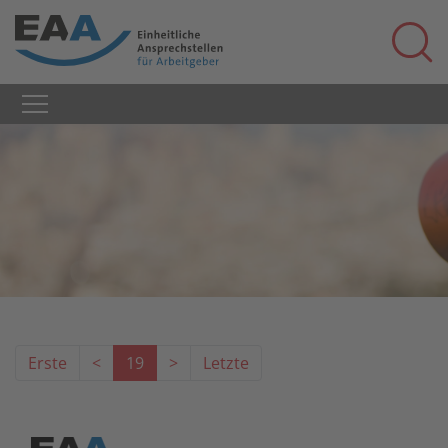
Erste
<
19
>
Letzte