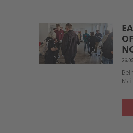
EA
OF
NO
26.0
Bei
Mai 