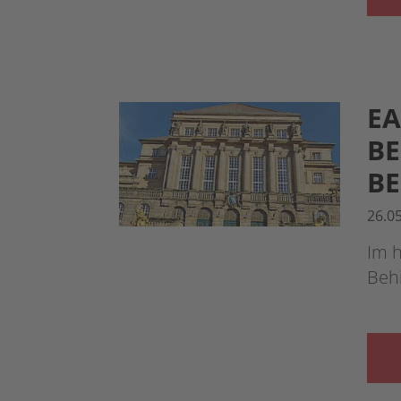
EA
BE
BE
26.0
Im h
Behi