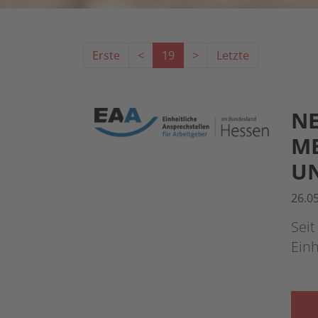
Erste
<
19
>
Letzte
NE
ME
N
26.0
Seit
Einh