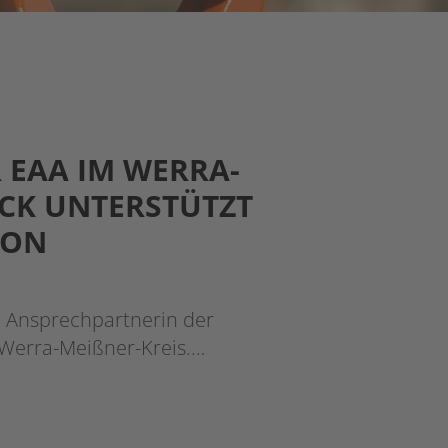
 EAA IM WERRA-
CK UNTERSTÜTZT U
ION
e Ansprechpartnerin der
m Werra-Meißner-Kreis.…